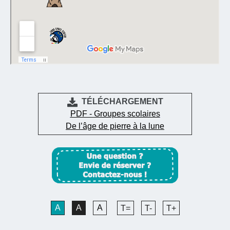
TÉLÉCHARGEMENT
PDF - Groupes scolaires
De l’âge de pierre à la lune
A
A
A
T=
T-
T+