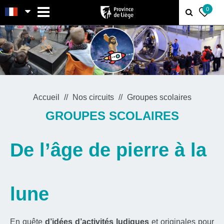
MENU
0
Accueil
Nos circuits
Groupes scolaires
GROUPES SCOLAIRES
De l’âge de pierre à la
lune
En quête
d’idées d’activités ludiques
et originales pour