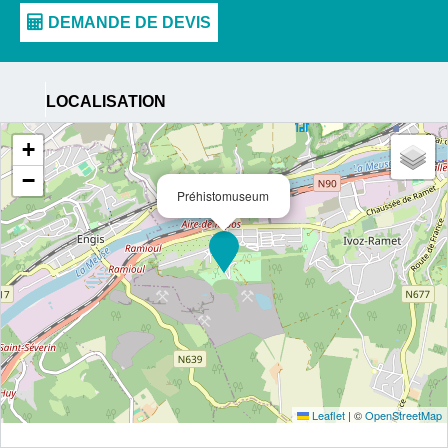
LOCALISATION
+
−
Préhistomuseum
Leaflet
|
©
OpenStreetMap