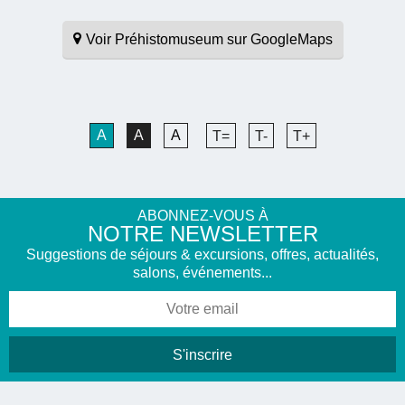
Voir Préhistomuseum sur GoogleMaps
A
A
A
T=
T-
T+
ABONNEZ-VOUS À
NOTRE NEWSLETTER
Suggestions de séjours & excursions, offres, actualités,
salons, événements...