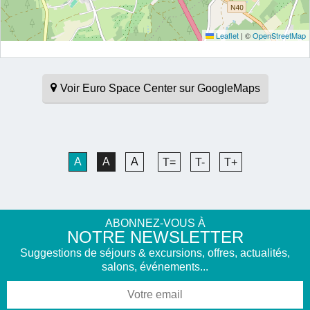
Leaflet
|
©
OpenStreetMap
Voir Euro Space Center sur GoogleMaps
A
A
A
T=
T-
T+
ABONNEZ-VOUS À
NOTRE NEWSLETTER
Suggestions de séjours & excursions, offres, actualités,
salons, événements...