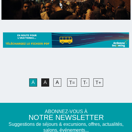
A
A
A
T=
T-
T+
ABONNEZ-VOUS À
NOTRE NEWSLETTER
Suggestions de séjours & excursions, offres, actualités,
salons, événements...