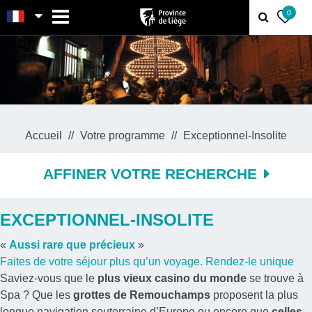
MENU
0
Accueil
Votre programme
Exceptionnel-Insolite
AFFINER VOTRE RECHERCHE
EXCEPTIONNEL-INSOLITE
«
Aussi rare que précieux
»
Faites de votre séjour plus qu’un voyage. Rendez-le unique
Saviez-vous que le
plus vieux casino du monde
se trouve à
Spa ? Que les
grottes de Remouchamps
proposent la plus
longue navigation souterraine d’Europe ou encore que
celles