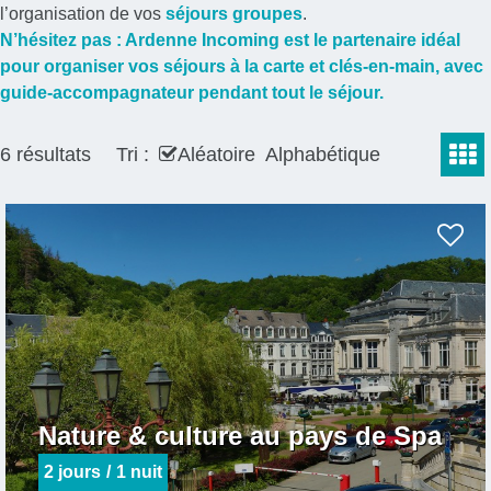
l’organisation de vos
séjours groupes
.
N’hésitez pas : Ardenne Incoming est le partenaire idéal
pour organiser vos séjours à la carte et clés-en-main, avec
guide-accompagnateur pendant tout le séjour.
6
résultats
Tri :
Aléatoire
Alphabétique
Nature & culture au pays de Spa
2
jours
1 nuit