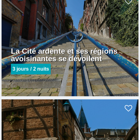
La Cité ardente et ses régions
avoisinantes se dévoilent
3
jours
2
nuits