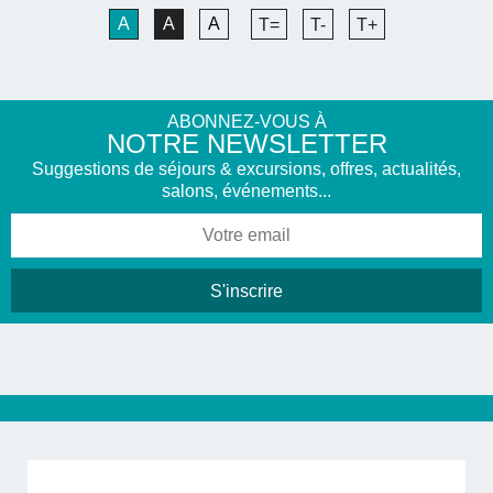
A
A
A
T=
T-
T+
ABONNEZ-VOUS À
NOTRE NEWSLETTER
Suggestions de séjours & excursions, offres, actualités,
salons, événements...