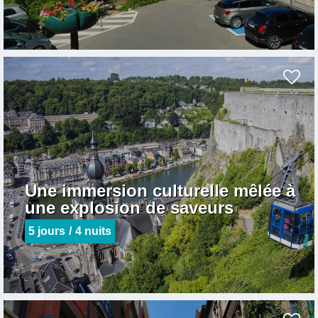
Une immersion culturelle mêlée à
une explosion de saveurs
5
jours
4
nuits