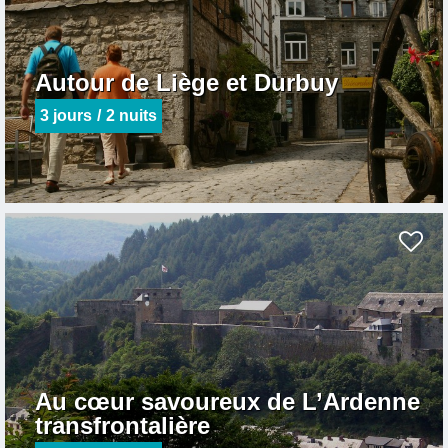
Autour de Liège et Durbuy
3
jours
2
nuits
Au cœur savoureux de L’Ardenne
transfrontalière