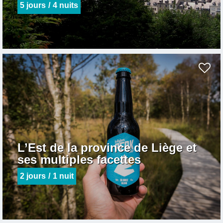
5
jours
4
nuits
L’Est de la province de Liège et
ses multiples facettes
2
jours
1 nuit