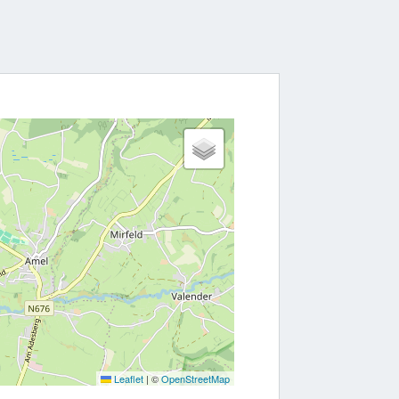
Leaflet
|
©
OpenStreetMap