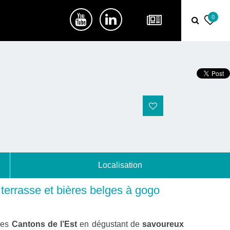
0
Localisation
terrasse et bières belges à gogo
les
Cantons de l’Est
en dégustant de
savoureux