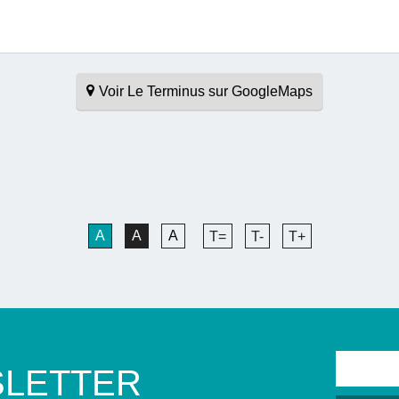
Voir Le Terminus sur GoogleMaps
A
A
A
T=
T-
T+
LETTER