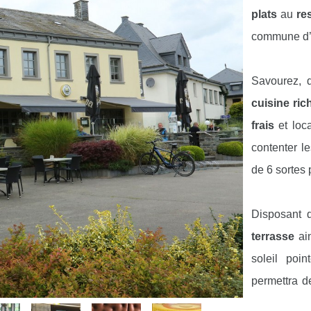
plats
au
re
commune d’
Savourez, 
cuisine ric
frais
et loca
contenter 
de 6 sortes 
Disposant 
terrasse
ai
soleil poi
permettra 
marche
, u