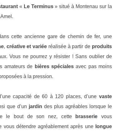
staurant
«
Le Terminus
» situé à Montenau sur la
Amel.
dans cette ancienne gare de chemin de fer, une
he
,
créative et variée
réalisée à partir de
produits
ux. Vous ne pourrez y résister ! Sans oublier de
les amateurs de
bières spéciales
avec pas moins
proposées à la pression.
d’une capacité de 60 à 120 places, d’une
vaste
nsi que d’un
jardin
des plus agréables lorsque le
nte le bout de son nez, cette
brasserie
vous
de vous détendre agréablement après une
longue
ne
promenade en moto
, ou encore une
balade à