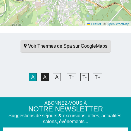
Leaflet
|
©
OpenStreetMap
Voir Thermes de Spa sur GoogleMaps
A
A
A
T=
T-
T+
ABONNEZ-VOUS À
NOTRE NEWSLETTER
Suggestions de séjours & excursions, offres, actualités,
salons, événements...