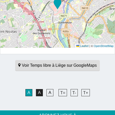
Leaflet
|
©
OpenStreetMap
Voir Temps libre à Liège sur GoogleMaps
A
A
A
T=
T-
T+