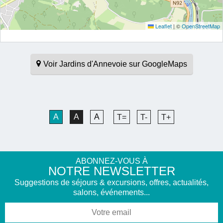
Leaflet
|
©
OpenStreetMap
Voir Jardins d'Annevoie sur GoogleMaps
A
A
A
T=
T-
T+
ABONNEZ-VOUS À
NOTRE NEWSLETTER
Suggestions de séjours & excursions, offres, actualités,
salons, événements...