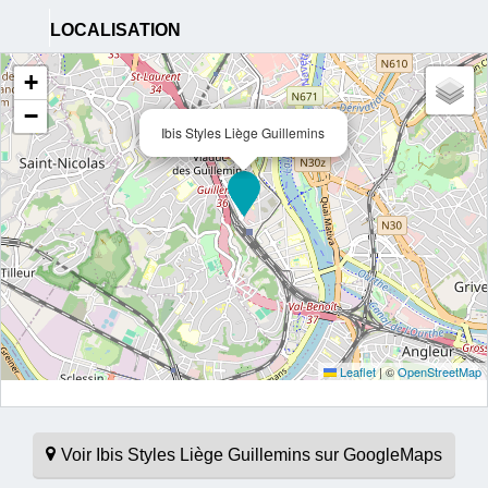
LOCALISATION
+
−
Ibis Styles Liège Guillemins
Leaflet
|
©
OpenStreetMap
Voir Ibis Styles Liège Guillemins sur GoogleMaps