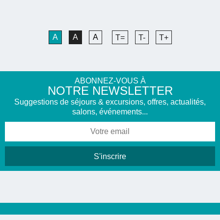
A
A
A
T=
T-
T+
ABONNEZ-VOUS À
NOTRE NEWSLETTER
Suggestions de séjours & excursions, offres, actualités,
salons, événements...