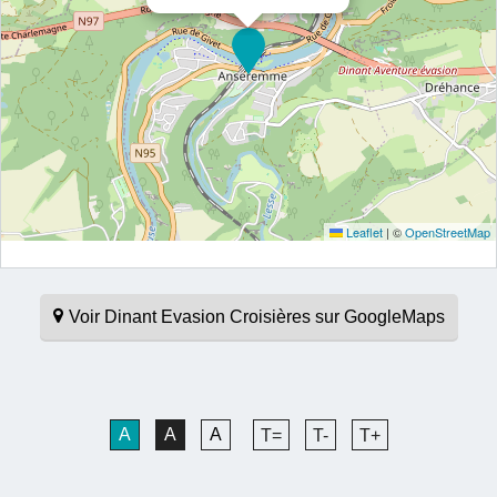
Leaflet
|
©
OpenStreetMap
Voir Dinant Evasion Croisières sur GoogleMaps
A
A
A
T=
T-
T+