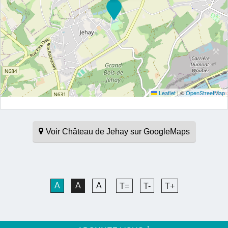
Leaflet
|
©
OpenStreetMap
Voir Château de Jehay sur GoogleMaps
A
A
A
T=
T-
T+