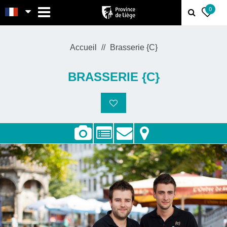
MENU
0
Accueil
Brasserie {C}
BRASSERIE {C}