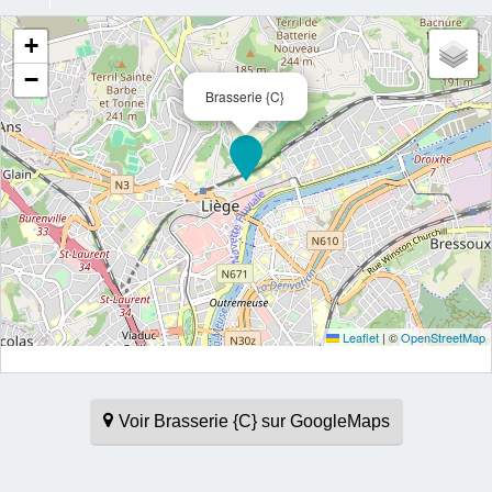
+
−
Brasserie {C}
Leaflet
|
©
OpenStreetMap
Voir Brasserie {C} sur GoogleMaps