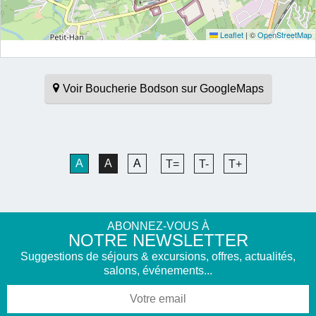
Leaflet
|
©
OpenStreetMap
Voir Boucherie Bodson sur GoogleMaps
A
A
A
T=
T-
T+
ABONNEZ-VOUS À
NOTRE NEWSLETTER
Suggestions de séjours & excursions, offres, actualités,
salons, événements...