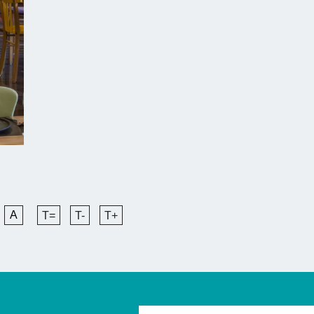
A
T=
T-
T+