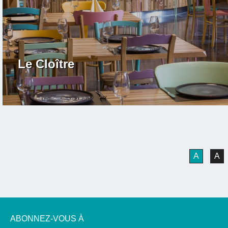
Le Cloître
A
A
ABONNEZ-VOUS À