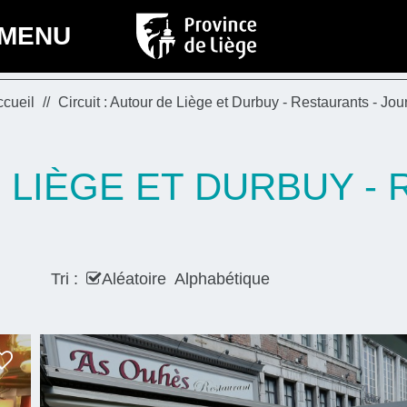
MENU
ccueil
Circuit : Autour de Liège et Durbuy - Restaurants - Jou
E LIÈGE ET DURBUY -
Tri :
Aléatoire
Alphabétique