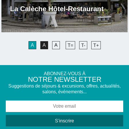
La Calèche Hôtel-Restaurant
A
A
A
T=
T-
T+
ABONNEZ-VOUS À
NOTRE NEWSLETTER
Suggestions de séjours & excursions, offres, actualités,
salons, événements...