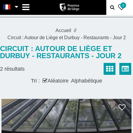
MENU
0
Accueil
Circuit : Autour de Liège et Durbuy - Restaurants - Jour 2
CIRCUIT : AUTOUR DE LIÈGE ET
DURBUY - RESTAURANTS - JOUR 2
2
résultats
Tri :
Aléatoire
Alphabétique