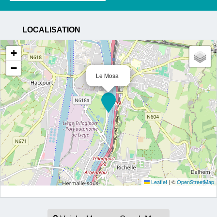
LOCALISATION
+
−
Le Mosa
Leaflet
|
©
OpenStreetMap