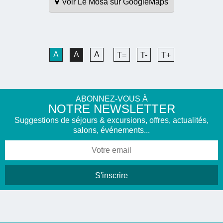
Voir Le Mosa sur GoogleMaps
A
A
A
T=
T-
T+
ABONNEZ-VOUS À
NOTRE NEWSLETTER
Suggestions de séjours & excursions, offres, actualités,
salons, événements...