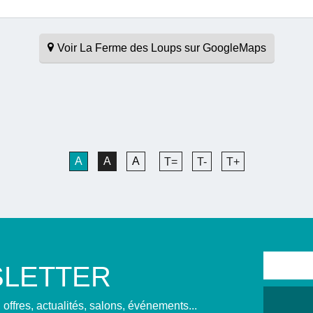
Voir La Ferme des Loups sur GoogleMaps
A
A
A
T=
T-
T+
LETTER
offres, actualités, salons, événements...