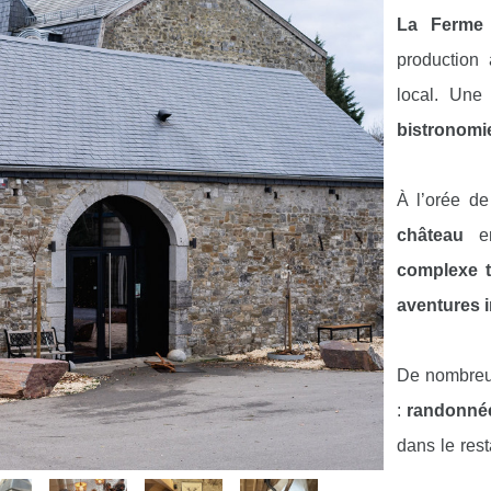
La Ferme
production 
local. Une
bistronomie
À l’orée de
château
en
complexe t
aventures 
De nombreus
:
randonné
dans le res
où vous pou