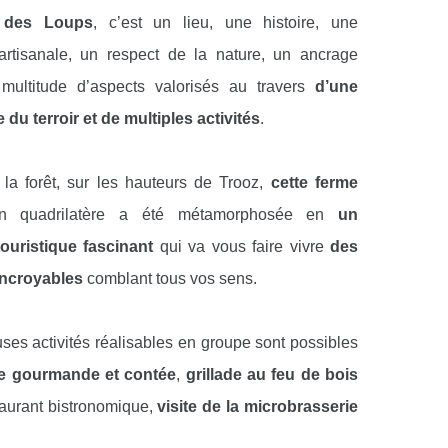
 des Loups
, c’est un lieu, une histoire, une
artisanale, un respect de la nature, un ancrage
 multitude d’aspects valorisés au travers
d’une
 du terroir et de multiples activités
.
 la forêt, sur les hauteurs de Trooz,
cette ferme
 quadrilatère a été métamorphosée en
un
ouristique fascinant
qui va vous faire vivre
des
incroyables
comblant tous vos sens.
es activités réalisables en groupe sont possibles
e gourmande et contée
,
grillade au feu de bois
taurant bistronomique,
visite de la microbrasserie
rrez déguster la Louve ou encore
apprentissage