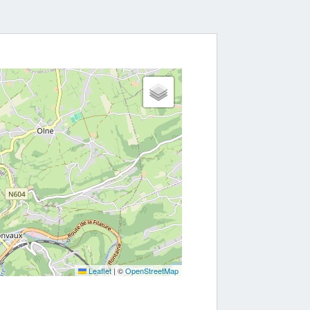
Leaflet
|
©
OpenStreetMap