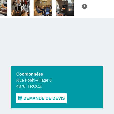
du métier 
La Ferme d
local
et pr
les artisa
produits de 
Coordonnées
Rue Forêt-Village 6
4870
TROOZ