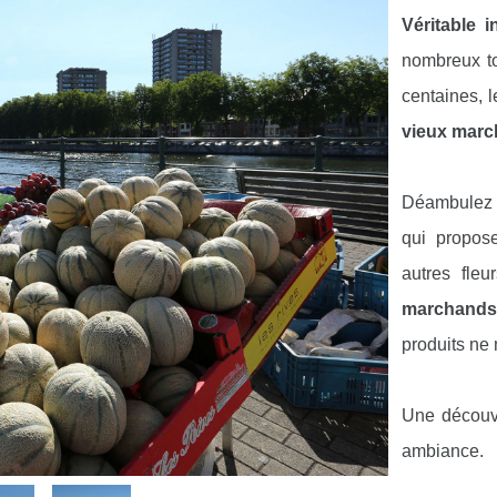
Véritable i
nombreux to
centaines, 
vieux marc
Déambulez
qui propose
autres fleu
marchands
produits ne
Une décou
ambiance.