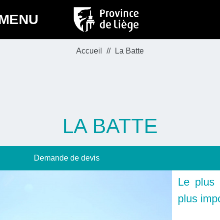
MENU
Accueil
La Batte
LA BATTE
Demande de devis
Le plus
plus imp