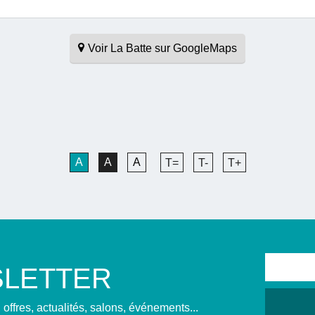
Voir La Batte sur GoogleMaps
A
A
A
T=
T-
T+
LETTER
offres, actualités, salons, événements...