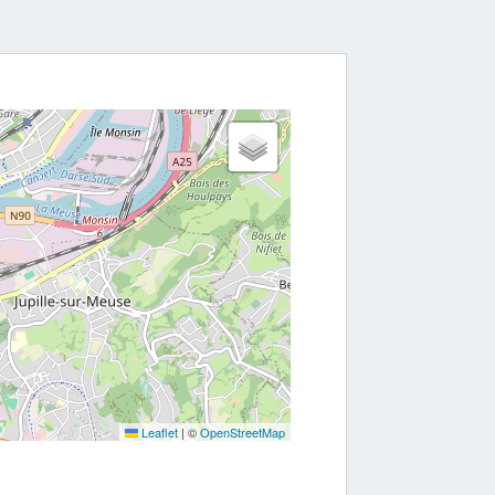
Leaflet
|
©
OpenStreetMap