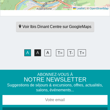
Leaflet
|
©
OpenStreetMap
Voir Ibis Dinant Centre sur GoogleMaps
A
A
A
T=
T-
T+
ABONNEZ-VOUS À
NOTRE NEWSLETTER
Suggestions de séjours & excursions, offres, actualités,
salons, événements...