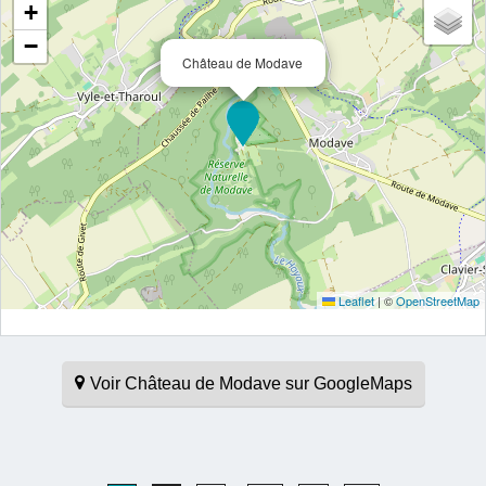
+
−
Château de Modave
Leaflet
|
©
OpenStreetMap
Voir Château de Modave sur GoogleMaps