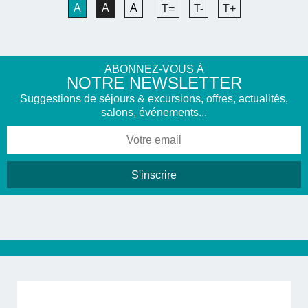
A
A
A
T=
T-
T+
ABONNEZ-VOUS À
NOTRE NEWSLETTER
Suggestions de séjours & excursions, offres, actualités,
salons, événements...