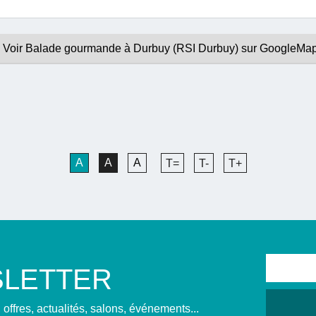
Voir Balade gourmande à Durbuy (RSI Durbuy) sur GoogleMa
A
A
A
T=
T-
T+
LETTER
offres, actualités, salons, événements...