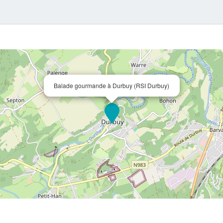
Balade gourmande à Durbuy (RSI Durbuy)