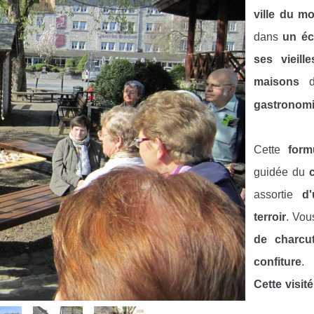
ville du m
dans
un éc
ses vieill
maisons
d
gastronom
Cette
form
guidée du
assortie
d'
terroir
. Vou
de charcut
confiture
.
Cette visit
heures et 