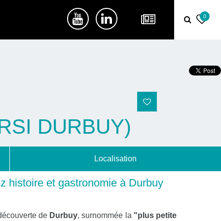
0
RSI DURBUY)
Localisation
 histoire et gastronomie à Durbuy
 découverte de
Durbuy
, surnommée la
"plus petite