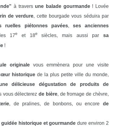
onde"
à travers
une balade gourmande
! Lovée
rin de verdure
, cette bourgade vous séduira par
es ruelles piétonnes pavées
,
ses anciennes
e
e
es 17
et 18
siècles, mais aussi par
sa
ie
!
ule originale
vous emmènera pour une visite
cœur historique
de la plus petite ville du monde,
une délicieuse dégustation de produits de
s vous délecterez
de bière
, de fromage de chèvre,
erie
, de pralines, de bonbons, ou encore
de
é guidée historique et gourmande
dure environ 2
la distance parcourue est d’un peu plus d’un