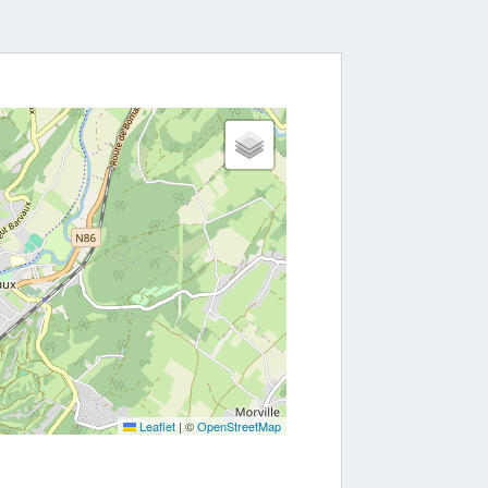
Leaflet
|
©
OpenStreetMap