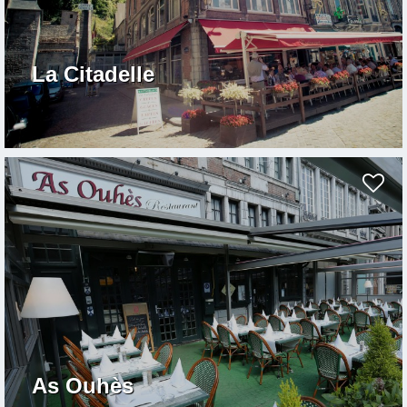
La Citadelle
As Ouhès