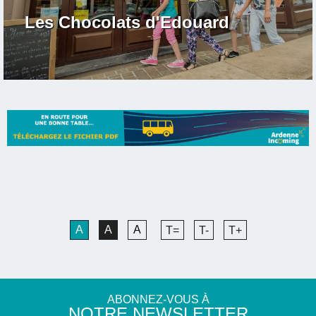
Les Chocolats d'Edouard
A
A
A
T=
T-
T+
ABONNEZ-VOUS À
NOTRE NEWSLETTER